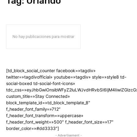
Tag:
Orlando
No hay publicaciones para mostrar
[td_block_social_counter facebook=»tagdiv»
twitter=»tagdivofficial» youtube=»tagdiv» style=»style8 td-
social-boxed td-social-font-icons»
tdc_css=»eyJhbGwiOnsibWFyZ2luLWJvdHRvbSI6IjM4IiwiZGlz
custom_title=»Stay Connected»
block_template_id=»td_block_template_8″
f_header_font_family=»712″
f_header_font_transform=»uppercase»
f_header_font_weight=»500″ f_header_font_size=»17″
border_color=»#dd3333″]
- Advertisement -