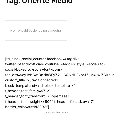
Tag:
Oriente Medio
No hay publicaciones para mostrar
[td_block_social_counter facebook=»tagdiv»
twitter=»tagdivofficial» youtube=»tagdiv» style=»style8 td-
social-boxed td-social-font-icons»
tdc_css=»eyJhbGwiOnsibWFyZ2luLWJvdHRvbSI6IjM4IiwiZGlz
custom_title=»Stay Connected»
block_template_id=»td_block_template_8″
f_header_font_family=»712″
f_header_font_transform=»uppercase»
f_header_font_weight=»500″ f_header_font_size=»17″
border_color=»#dd3333″]
- Advertisement -