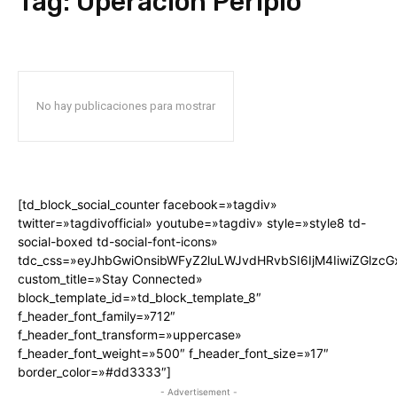
Tag:
Operación Periplo
No hay publicaciones para mostrar
[td_block_social_counter facebook=»tagdiv»
twitter=»tagdivofficial» youtube=»tagdiv» style=»style8 td-
social-boxed td-social-font-icons»
tdc_css=»eyJhbGwiOnsibWFyZ2luLWJvdHRvbSI6IjM4IiwiZGlz
custom_title=»Stay Connected»
block_template_id=»td_block_template_8″
f_header_font_family=»712″
f_header_font_transform=»uppercase»
f_header_font_weight=»500″ f_header_font_size=»17″
border_color=»#dd3333″]
- Advertisement -