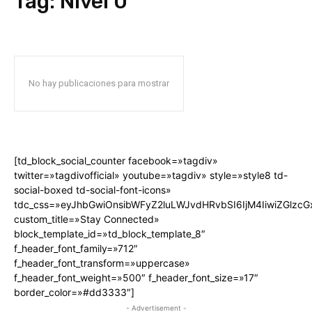
Tag:
Nivel 0
No hay publicaciones para mostrar
[td_block_social_counter facebook=»tagdiv»
twitter=»tagdivofficial» youtube=»tagdiv» style=»style8 td-
social-boxed td-social-font-icons»
tdc_css=»eyJhbGwiOnsibWFyZ2luLWJvdHRvbSI6IjM4IiwiZGlz
custom_title=»Stay Connected»
block_template_id=»td_block_template_8″
f_header_font_family=»712″
f_header_font_transform=»uppercase»
f_header_font_weight=»500″ f_header_font_size=»17″
border_color=»#dd3333″]
- Advertisement -