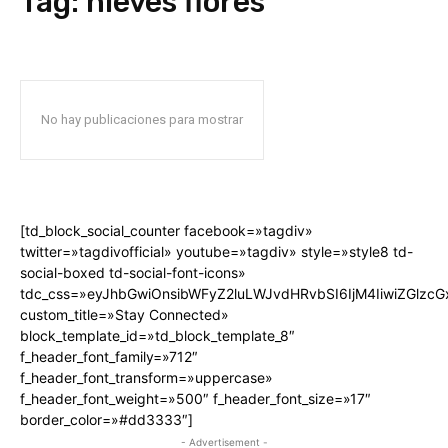
Tag:
nieves flores
No hay publicaciones para mostrar
[td_block_social_counter facebook=»tagdiv»
twitter=»tagdivofficial» youtube=»tagdiv» style=»style8 td-
social-boxed td-social-font-icons»
tdc_css=»eyJhbGwiOnsibWFyZ2luLWJvdHRvbSI6IjM4IiwiZGlz
custom_title=»Stay Connected»
block_template_id=»td_block_template_8″
f_header_font_family=»712″
f_header_font_transform=»uppercase»
f_header_font_weight=»500″ f_header_font_size=»17″
border_color=»#dd3333″]
- Advertisement -