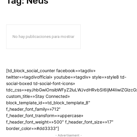
Tag:
Neus
No hay publicaciones para mostrar
[td_block_social_counter facebook=»tagdiv»
twitter=»tagdivofficial» youtube=»tagdiv» style=»style8 td-
social-boxed td-social-font-icons»
tdc_css=»eyJhbGwiOnsibWFyZ2luLWJvdHRvbSI6IjM4IiwiZGlz
custom_title=»Stay Connected»
block_template_id=»td_block_template_8″
f_header_font_family=»712″
f_header_font_transform=»uppercase»
f_header_font_weight=»500″ f_header_font_size=»17″
border_color=»#dd3333″]
- Advertisement -