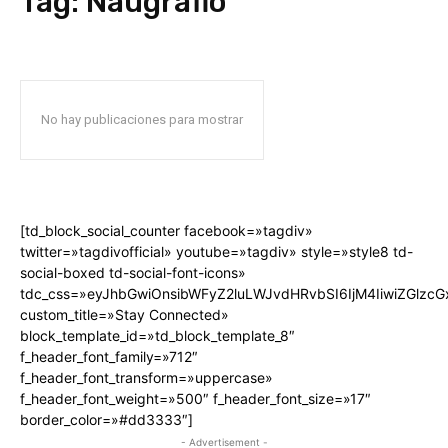
Tag:
Naugrafio
No hay publicaciones para mostrar
[td_block_social_counter facebook=»tagdiv»
twitter=»tagdivofficial» youtube=»tagdiv» style=»style8 td-
social-boxed td-social-font-icons»
tdc_css=»eyJhbGwiOnsibWFyZ2luLWJvdHRvbSI6IjM4IiwiZGlz
custom_title=»Stay Connected»
block_template_id=»td_block_template_8″
f_header_font_family=»712″
f_header_font_transform=»uppercase»
f_header_font_weight=»500″ f_header_font_size=»17″
border_color=»#dd3333″]
- Advertisement -