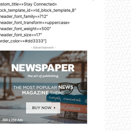
ustom_title=»Stay Connected»
lock_template_id=»td_block_template_8″
header_font_family=»712″
_header_font_transform=»uppercase»
_header_font_weight=»500″
header_font_size=»17″
order_color=»#dd3333″]
- Advertisement -