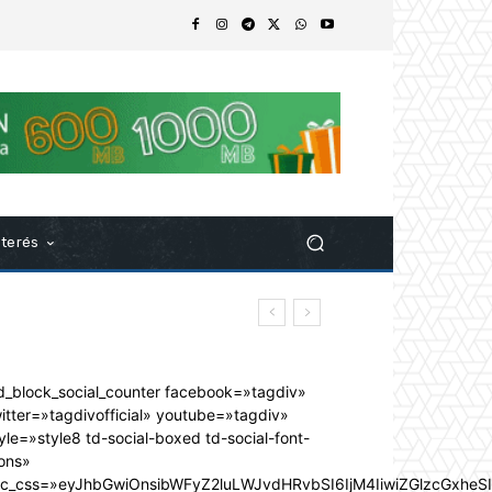
nterés
d_block_social_counter facebook=»tagdiv»
itter=»tagdivofficial» youtube=»tagdiv»
yle=»style8 td-social-boxed td-social-font-
ons»
dc_css=»eyJhbGwiOnsibWFyZ2luLWJvdHRvbSI6IjM4IiwiZGlzcGxhe