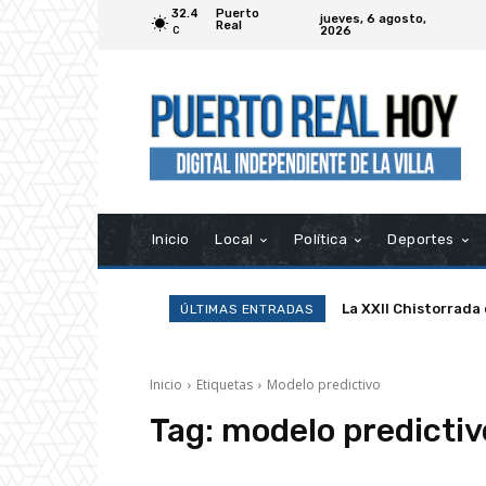
32.4
Puerto
jueves, 6 agosto,
Real
2026
C
Inicio
Local
Política
Deportes
La XXII Chistorrada
ÚLTIMAS ENTRADAS
Inicio
Etiquetas
Modelo predictivo
Tag:
modelo predictiv