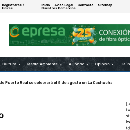
Registrarse /
Inicio
Aviso Legal
Contacto
Sitemap
Unirse
Nuestros Comercios
Cultura
Medio Ambiente
A Fondo
Opinión
De I
 de Puerto Real se celebrará el 8 de agosto en La Cachucha
[t
tw
o
st
ic
t