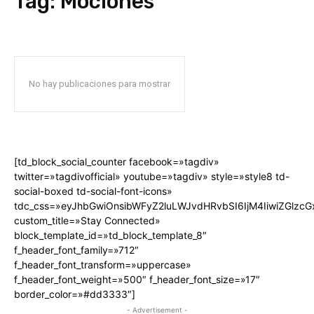
Tag:
Mociones
No hay publicaciones para mostrar
[td_block_social_counter facebook=»tagdiv»
twitter=»tagdivofficial» youtube=»tagdiv» style=»style8 td-
social-boxed td-social-font-icons»
tdc_css=»eyJhbGwiOnsibWFyZ2luLWJvdHRvbSI6IjM4IiwiZGlz
custom_title=»Stay Connected»
block_template_id=»td_block_template_8″
f_header_font_family=»712″
f_header_font_transform=»uppercase»
f_header_font_weight=»500″ f_header_font_size=»17″
border_color=»#dd3333″]
- Advertisement -