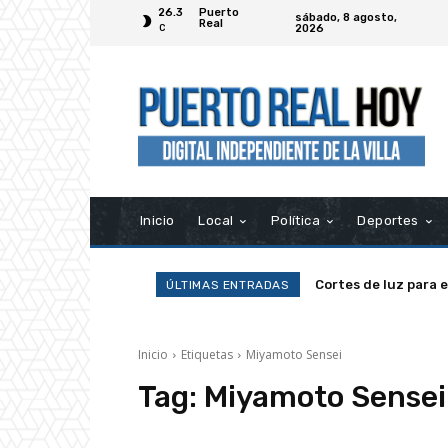
26.3
Puerto
sábado, 8 agosto,
Real
2026
C
Inicio
Local
Política
Deportes
Cortes de luz para 
ÚLTIMAS ENTRADAS
Inicio
Etiquetas
Miyamoto Sensei
Tag:
Miyamoto Sensei