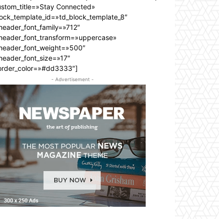
ustom_title=»Stay Connected»
lock_template_id=»td_block_template_8″
header_font_family=»712″
_header_font_transform=»uppercase»
_header_font_weight=»500″
header_font_size=»17″
order_color=»#dd3333″]
- Advertisement -