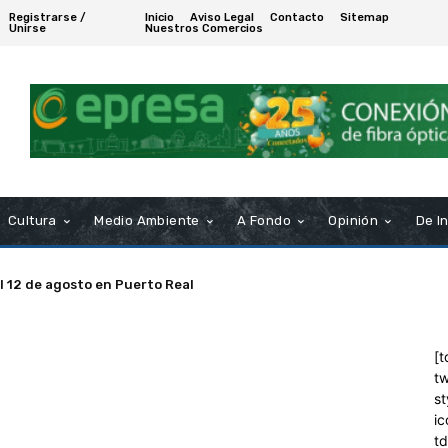
Registrarse /
Inicio
Aviso Legal
Contacto
Sitemap
Unirse
Nuestros Comercios
Cultura
Medio Ambiente
A Fondo
Opinión
De I
el 12 de agosto en Puerto Real
[t
tw
st
ic
t