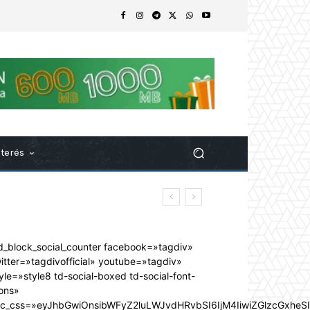
nterés
d_block_social_counter facebook=»tagdiv»
itter=»tagdivofficial» youtube=»tagdiv»
yle=»style8 td-social-boxed td-social-font-
ons»
dc_css=»eyJhbGwiOnsibWFyZ2luLWJvdHRvbSI6IjM4IiwiZGlzcGxhe