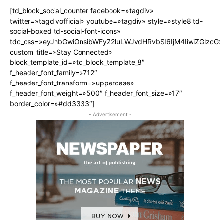
[td_block_social_counter facebook=»tagdiv»
twitter=»tagdivofficial» youtube=»tagdiv» style=»style8 td-
social-boxed td-social-font-icons»
tdc_css=»eyJhbGwiOnsibWFyZ2luLWJvdHRvbSI6IjM4IiwiZGlz
custom_title=»Stay Connected»
block_template_id=»td_block_template_8″
f_header_font_family=»712″
f_header_font_transform=»uppercase»
f_header_font_weight=»500″ f_header_font_size=»17″
border_color=»#dd3333″]
- Advertisement -