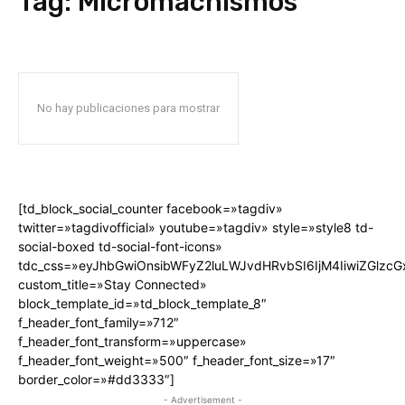
Tag:
Micromachismos
No hay publicaciones para mostrar
[td_block_social_counter facebook=»tagdiv»
twitter=»tagdivofficial» youtube=»tagdiv» style=»style8 td-
social-boxed td-social-font-icons»
tdc_css=»eyJhbGwiOnsibWFyZ2luLWJvdHRvbSI6IjM4IiwiZGlz
custom_title=»Stay Connected»
block_template_id=»td_block_template_8″
f_header_font_family=»712″
f_header_font_transform=»uppercase»
f_header_font_weight=»500″ f_header_font_size=»17″
border_color=»#dd3333″]
- Advertisement -