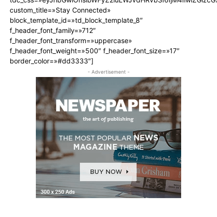
custom_title=»Stay Connected»
block_template_id=»td_block_template_8″
f_header_font_family=»712″
f_header_font_transform=»uppercase»
f_header_font_weight=»500″ f_header_font_size=»17″
border_color=»#dd3333″]
- Advertisement -