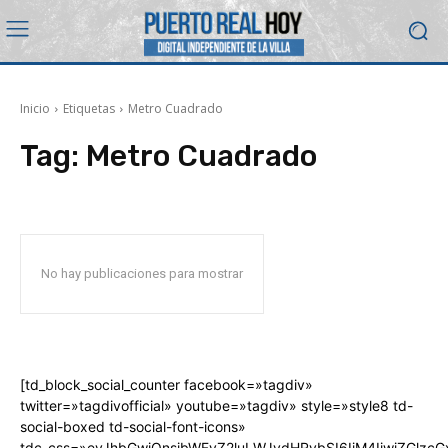
Inicio
Etiquetas
Metro Cuadrado
Tag:
Metro Cuadrado
No hay publicaciones para mostrar
[td_block_social_counter facebook=»tagdiv»
twitter=»tagdivofficial» youtube=»tagdiv» style=»style8 td-
social-boxed td-social-font-icons»
tdc_css=»eyJhbGwiOnsibWFyZ2luLWJvdHRvbSI6IjM4IiwiZGlz