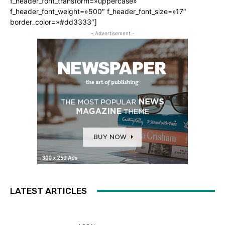
f_header_font_transform=»uppercase»
f_header_font_weight=»500″ f_header_font_size=»17″
border_color=»#dd3333″]
- Advertisement -
LATEST ARTICLES