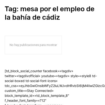
Tag:
mesa por el empleo de
la bahía de cádiz
No hay publicaciones para mostrar
[td_block_social_counter facebook=»tagdiv»
twitter=»tagdivofficial» youtube=»tagdiv» style=»style8 td-
social-boxed td-social-font-icons»
tdc_css=»eyJhbGwiOnsibWFyZ2luLWJvdHRvbSI6IjM4IiwiZGlz
custom_title=»Stay Connected»
block_template_id=»td_block_template_8″
f_header_font_family=»712″