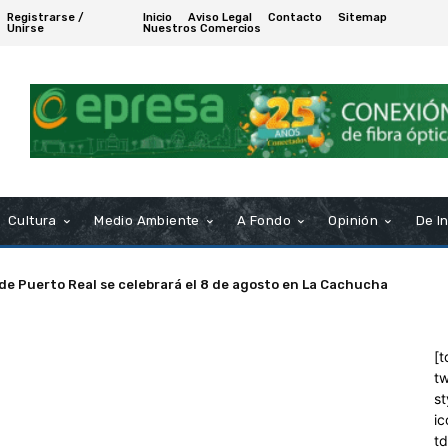
Registrarse /
Inicio
Aviso Legal
Contacto
Sitemap
Unirse
Nuestros Comercios
Cultura
Medio Ambiente
A Fondo
Opinión
De I
 de Puerto Real se celebrará el 8 de agosto en La Cachucha
[t
tw
st
ic
t