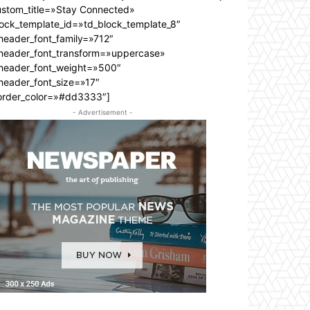
ustom_title=»Stay Connected»
lock_template_id=»td_block_template_8″
header_font_family=»712″
_header_font_transform=»uppercase»
_header_font_weight=»500″
header_font_size=»17″
order_color=»#dd3333″]
- Advertisement -