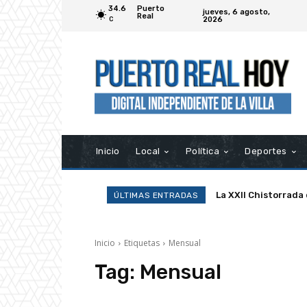
34.6
Puerto
jueves, 6 agosto,
Real
2026
C
Inicio
Local
Política
Deportes
La XXII Chistorrada
ÚLTIMAS ENTRADAS
Inicio
Etiquetas
Mensual
Tag:
Mensual