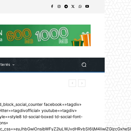
nterés
d_block_social_counter facebook=»tagdiv»
itter=»tagdivofficial» youtube=»tagdiv»
yle=»style8 td-social-boxed td-social-font-
ons»
dc_css=»eyJhbGwiOnsibWFyZ2luLWJvdHRvbSI6IjM4IiwiZGlzcGxhe