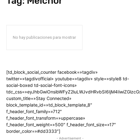
Tag:
Melchor
No hay publicaciones para mostrar
[td_block_social_counter facebook=»tagdiv»
twitter=»tagdivofficial» youtube=»tagdiv» style=»style8 td-
social-boxed td-social-font-icons»
tdc_css=»eyJhbGwiOnsibWFyZ2luLWJvdHRvbSI6IjM4IiwiZGlz
custom_title=»Stay Connected»
block_template_id=»td_block_template_8″
f_header_font_family=»712″
f_header_font_transform=»uppercase»
f_header_font_weight=»500″ f_header_font_size=»17″
border_color=»#dd3333″]
- Advertisement -