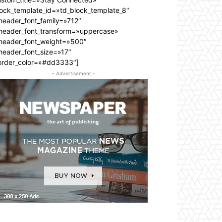
lock_template_id=»td_block_template_8″
header_font_family=»712″
_header_font_transform=»uppercase»
_header_font_weight=»500″
header_font_size=»17″
order_color=»#dd3333″]
- Advertisement -