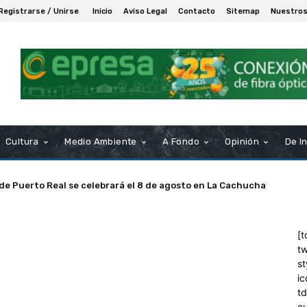
Registrarse / Unirse
Inicio
Aviso Legal
Contacto
Sitemap
Nuestros
Cultura
Medio Ambiente
A Fondo
Opinión
De I
 de Puerto Real se celebrará el 8 de agosto en La Cachucha
[t
tw
st
ic
t
c