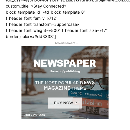
custom_title=»Stay Connected»
block_template_id=»td_block_template_8″
f_header_font_family=»712″
f_header_font_transform=»uppercase»
f_header_font_weight=»500″ f_header_font_size=»17″
border_color=»#dd3333″]
- Advertisement -