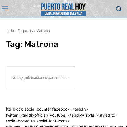
Inicio
Etiquetas
Matrona
Tag:
Matrona
No hay publicaciones para mostrar
[td_block_social_counter facebook=»tagdiv»
twitter=»tagdivofficial» youtube=»tagdiv» style=»style8 td-
social-boxed td-social-font-icons»
tdc_css=»eyJhbGwiOnsibWFyZ2luLWJvdHRvbSI6IjM4IiwiZGlz