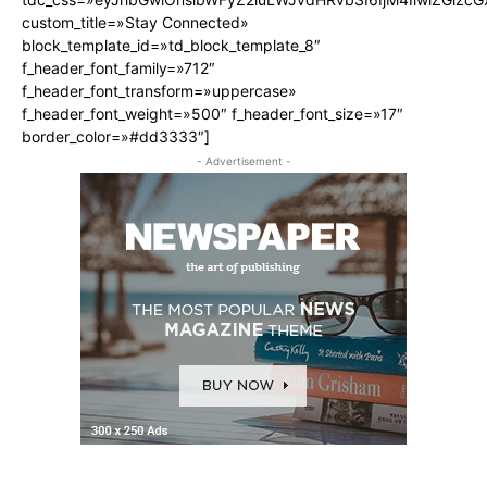
custom_title=»Stay Connected»
block_template_id=»td_block_template_8″
f_header_font_family=»712″
f_header_font_transform=»uppercase»
f_header_font_weight=»500″ f_header_font_size=»17″
border_color=»#dd3333″]
- Advertisement -