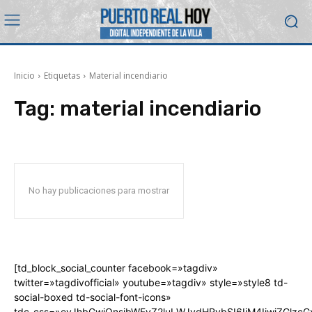
Inicio
Etiquetas
Material incendiario
Tag:
material incendiario
No hay publicaciones para mostrar
[td_block_social_counter facebook=»tagdiv»
twitter=»tagdivofficial» youtube=»tagdiv» style=»style8 td-
social-boxed td-social-font-icons»
tdc_css=»eyJhbGwiOnsibWFyZ2luLWJvdHRvbSI6IjM4IiwiZGlz