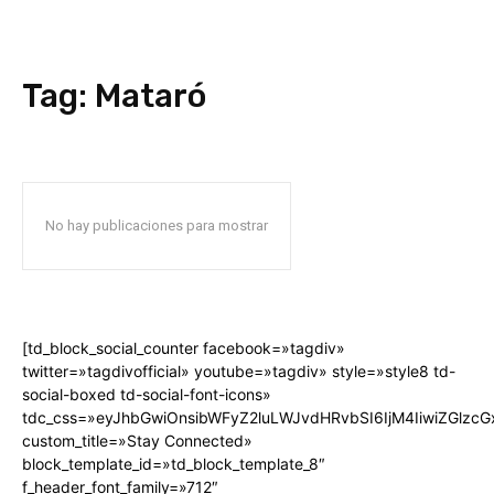
Tag:
Mataró
No hay publicaciones para mostrar
[td_block_social_counter facebook=»tagdiv»
twitter=»tagdivofficial» youtube=»tagdiv» style=»style8 td-
social-boxed td-social-font-icons»
tdc_css=»eyJhbGwiOnsibWFyZ2luLWJvdHRvbSI6IjM4IiwiZGlz
custom_title=»Stay Connected»
block_template_id=»td_block_template_8″
f_header_font_family=»712″