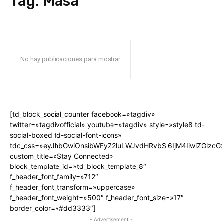
Tag:
Masa
No hay publicaciones para mostrar
[td_block_social_counter facebook=»tagdiv»
twitter=»tagdivofficial» youtube=»tagdiv» style=»style8 td-
social-boxed td-social-font-icons»
tdc_css=»eyJhbGwiOnsibWFyZ2luLWJvdHRvbSI6IjM4IiwiZGlz
custom_title=»Stay Connected»
block_template_id=»td_block_template_8″
f_header_font_family=»712″
f_header_font_transform=»uppercase»
f_header_font_weight=»500″ f_header_font_size=»17″
border_color=»#dd3333″]
- Advertisement -