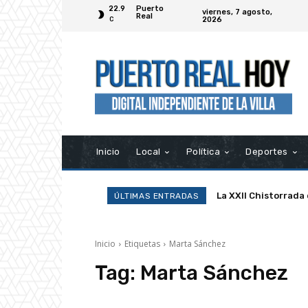
22.9
Puerto
viernes, 7 agosto,
Real
2026
C
Inicio
Local
Política
Deportes
La XXII Chistorrada
ÚLTIMAS ENTRADAS
Inicio
Etiquetas
Marta Sánchez
Tag:
Marta Sánchez