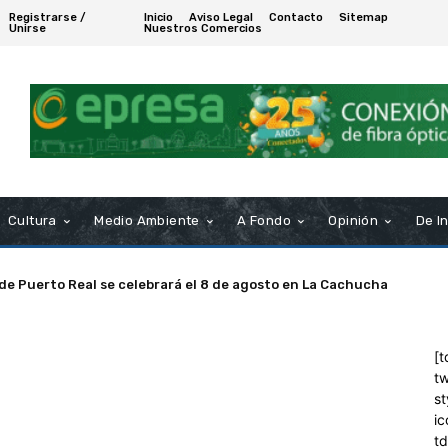
Registrarse /
Inicio
Aviso Legal
Contacto
Sitemap
Unirse
Nuestros Comercios
Cultura
Medio Ambiente
A Fondo
Opinión
De I
 de Puerto Real se celebrará el 8 de agosto en La Cachucha
[t
tw
st
ic
t