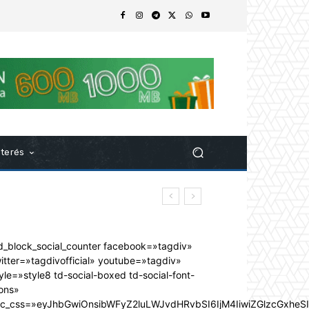
nterés
d_block_social_counter facebook=»tagdiv»
itter=»tagdivofficial» youtube=»tagdiv»
yle=»style8 td-social-boxed td-social-font-
ons»
dc_css=»eyJhbGwiOnsibWFyZ2luLWJvdHRvbSI6IjM4IiwiZGlzcGxhe