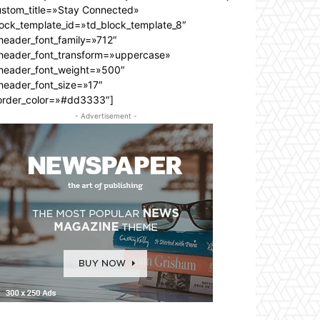
ustom_title=»Stay Connected»
lock_template_id=»td_block_template_8″
header_font_family=»712″
_header_font_transform=»uppercase»
_header_font_weight=»500″
header_font_size=»17″
order_color=»#dd3333″]
- Advertisement -