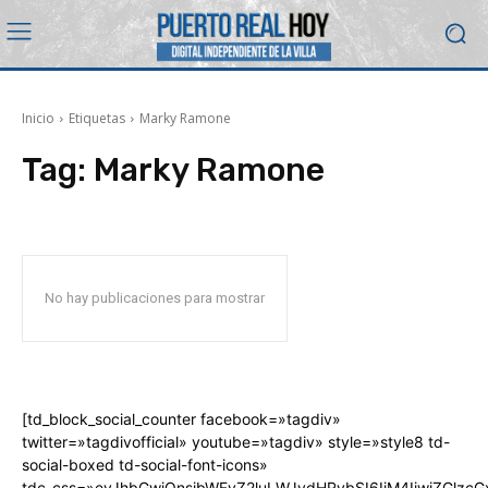
Inicio
Etiquetas
Marky Ramone
Tag:
Marky Ramone
No hay publicaciones para mostrar
[td_block_social_counter facebook=»tagdiv»
twitter=»tagdivofficial» youtube=»tagdiv» style=»style8 td-
social-boxed td-social-font-icons»
tdc_css=»eyJhbGwiOnsibWFyZ2luLWJvdHRvbSI6IjM4IiwiZGlz