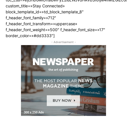
custom_title=»Stay Connected»
block_template_id=»td_block_template_8″
f_header_font_family=»712″
f_header_font_transform=»uppercase»
f_header_font_weight=»500″ f_header_font_size=»17″
border_color=»#dd3333″]
- Advertisement -