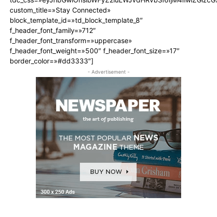
custom_title=»Stay Connected»
block_template_id=»td_block_template_8″
f_header_font_family=»712″
f_header_font_transform=»uppercase»
f_header_font_weight=»500″ f_header_font_size=»17″
border_color=»#dd3333″]
- Advertisement -