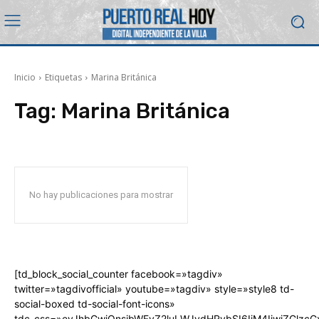
Inicio
Etiquetas
Marina Británica
Tag:
Marina Británica
No hay publicaciones para mostrar
[td_block_social_counter facebook=»tagdiv»
twitter=»tagdivofficial» youtube=»tagdiv» style=»style8 td-
social-boxed td-social-font-icons»
tdc_css=»eyJhbGwiOnsibWFyZ2luLWJvdHRvbSI6IjM4IiwiZGlz