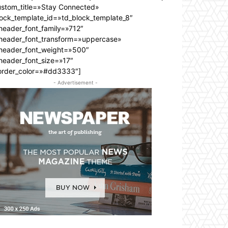
ustom_title=»Stay Connected»
lock_template_id=»td_block_template_8″
header_font_family=»712″
_header_font_transform=»uppercase»
_header_font_weight=»500″
header_font_size=»17″
order_color=»#dd3333″]
- Advertisement -