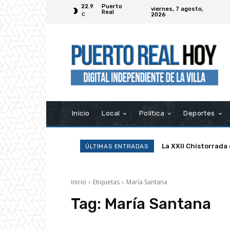
22.9
Puerto
viernes, 7 agosto,
Real
2026
C
Inicio
Local
Política
Deportes
La XXII Chistorrada
ÚLTIMAS ENTRADAS
Inicio
Etiquetas
María Santana
Tag:
María Santana