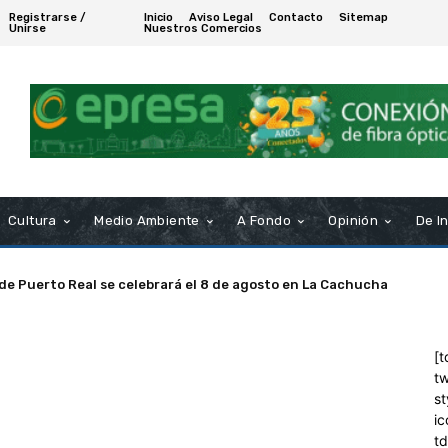
Registrarse /
Inicio
Aviso Legal
Contacto
Sitemap
Unirse
Nuestros Comercios
Cultura
Medio Ambiente
A Fondo
Opinión
De I
 de Puerto Real se celebrará el 8 de agosto en La Cachucha
[t
tw
st
ic
t