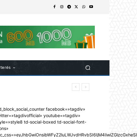
nterés
d_block_social_counter facebook=»tagdiv»
itter=»tagdivofficial» youtube=»tagdiv»
yle=»style8 td-social-boxed td-social-font-
ons»
dc_css=»eyJhbGwiOnsibWFyZ2luLWJvdHRvbSI6IjM4IiwiZGlzcGxhe