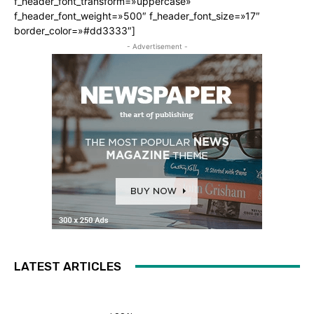
f_header_font_transform=»uppercase»
f_header_font_weight=»500″ f_header_font_size=»17″
border_color=»#dd3333″]
- Advertisement -
LATEST ARTICLES