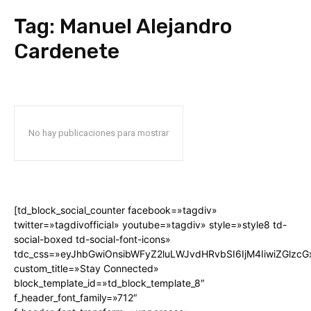
Tag:
Manuel Alejandro
Cardenete
No hay publicaciones para mostrar
[td_block_social_counter facebook=»tagdiv»
twitter=»tagdivofficial» youtube=»tagdiv» style=»style8 td-
social-boxed td-social-font-icons»
tdc_css=»eyJhbGwiOnsibWFyZ2luLWJvdHRvbSI6IjM4IiwiZGlz
custom_title=»Stay Connected»
block_template_id=»td_block_template_8″
f_header_font_family=»712″