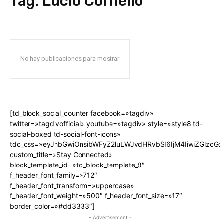
Tag:
Lucio Cornelio
No hay publicaciones para mostrar
[td_block_social_counter facebook=»tagdiv»
twitter=»tagdivofficial» youtube=»tagdiv» style=»style8 td-
social-boxed td-social-font-icons»
tdc_css=»eyJhbGwiOnsibWFyZ2luLWJvdHRvbSI6IjM4IiwiZGlz
custom_title=»Stay Connected»
block_template_id=»td_block_template_8″
f_header_font_family=»712″
f_header_font_transform=»uppercase»
f_header_font_weight=»500″ f_header_font_size=»17″
border_color=»#dd3333″]
- Advertisement -