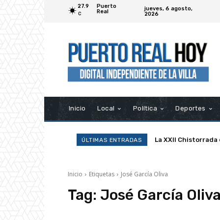
27.9
Puerto
jueves, 6 agosto,
Real
2026
C
Inicio
Local
Política
Deportes
La XXII Chistorrada
ÚLTIMAS ENTRADAS
Inicio
Etiquetas
José García Oliva
Tag:
José García Oliv