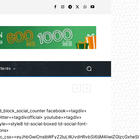
nterés
d_block_social_counter facebook=»tagdiv»
itter=»tagdivofficial» youtube=»tagdiv»
yle=»style8 td-social-boxed td-social-font-
ons»
dc_css=»eyJhbGwiOnsibWFyZ2luLWJvdHRvbSI6IjM4IiwiZGlzcGxhe