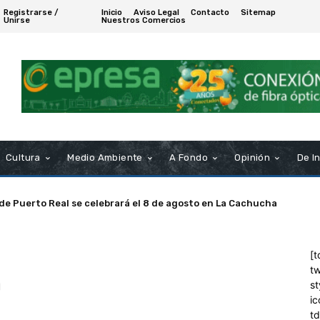
Registrarse /
Inicio
Aviso Legal
Contacto
Sitemap
Unirse
Nuestros Comercios
Cultura
Medio Ambiente
A Fondo
Opinión
De I
 de Puerto Real se celebrará el 8 de agosto en La Cachucha
[t
tw
a
st
ic
t