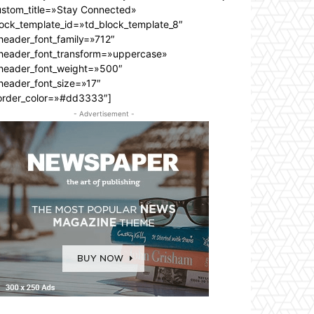
ustom_title=»Stay Connected»
lock_template_id=»td_block_template_8″
header_font_family=»712″
_header_font_transform=»uppercase»
_header_font_weight=»500″
header_font_size=»17″
order_color=»#dd3333″]
- Advertisement -