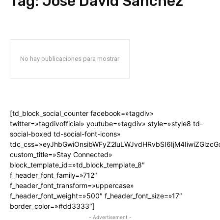
Tag:
José David Sánchez
No hay publicaciones para mostrar
[td_block_social_counter facebook=»tagdiv»
twitter=»tagdivofficial» youtube=»tagdiv» style=»style8 td-
social-boxed td-social-font-icons»
tdc_css=»eyJhbGwiOnsibWFyZ2luLWJvdHRvbSI6IjM4IiwiZGlz
custom_title=»Stay Connected»
block_template_id=»td_block_template_8″
f_header_font_family=»712″
f_header_font_transform=»uppercase»
f_header_font_weight=»500″ f_header_font_size=»17″
border_color=»#dd3333″]
- Advertisement -