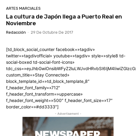
ARTES MARCIALES
La cultura de Japón llega a Puerto Real en
Noviembre
Redacción
-
29 De Octubre De 2017
[td_block_social_counter facebook=»tagdiv»
twitter=»tagdivofficial» youtube=»tagdiv» style=»style8 td-
social-boxed td-social-font-icons»
tdc_css=»eyJhbGwiOnsibWFyZ2luLWJvdHRvbSI6IjM4IiwiZGlz
custom_title=»Stay Connected»
block_template_id=»td_block_template_8″
f_header_font_family=»712″
f_header_font_transform=»uppercase»
f_header_font_weight=»500″ f_header_font_size=»17″
border_color=»#dd3333″]
- Advertisement -