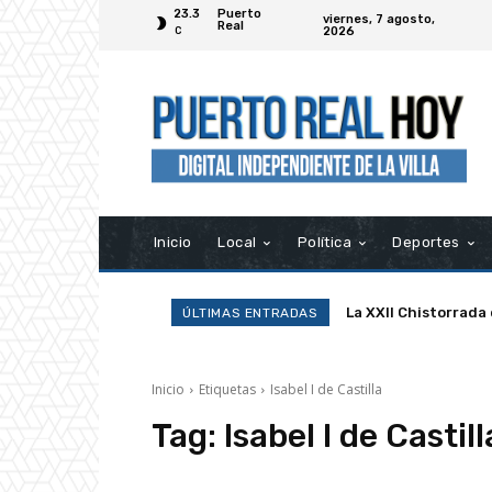
23.3
Puerto
viernes, 7 agosto,
Real
2026
C
Inicio
Local
Política
Deportes
La XXII Chistorrada
ÚLTIMAS ENTRADAS
Inicio
Etiquetas
Isabel I de Castilla
Tag:
Isabel I de Castill