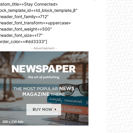
ustom_title=»Stay Connected»
lock_template_id=»td_block_template_8″
header_font_family=»712″
_header_font_transform=»uppercase»
_header_font_weight=»500″
header_font_size=»17″
order_color=»#dd3333″]
- Advertisement -