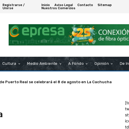
Registrarse /
Inicio
Aviso Legal
Contacto
Sitemap
Unirse
Nuestros Comercios
Cultura
Medio Ambiente
A Fondo
Opinión
De I
 de Puerto Real se celebrará el 8 de agosto en La Cachucha
[t
tw
a
st
ic
t