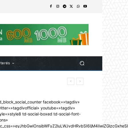
nterés
d_block_social_counter facebook=»tagdiv»
itter=»tagdivofficial» youtube=»tagdiv»
yle=»style8 td-social-boxed td-social-font-
ons»
dc_css=»eyJhbGwiOnsibWFyZ2luLWJvdHRvbSI6IjM4IiwiZGlzcGxhe