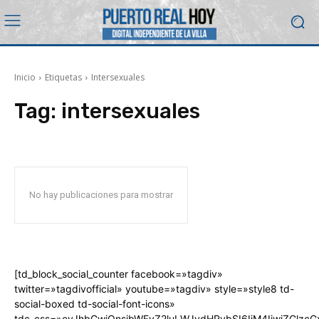
Inicio
Etiquetas
Intersexuales
Tag:
intersexuales
No hay publicaciones para mostrar
[td_block_social_counter facebook=»tagdiv»
twitter=»tagdivofficial» youtube=»tagdiv» style=»style8 td-
social-boxed td-social-font-icons»
tdc_css=»eyJhbGwiOnsibWFyZ2luLWJvdHRvbSI6IjM4IiwiZGlz