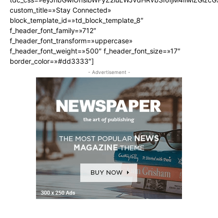
custom_title=»Stay Connected»
block_template_id=»td_block_template_8″
f_header_font_family=»712″
f_header_font_transform=»uppercase»
f_header_font_weight=»500″ f_header_font_size=»17″
border_color=»#dd3333″]
- Advertisement -