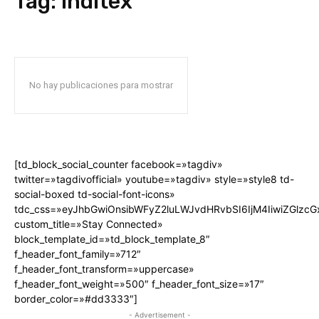
Tag:
Inditex
No hay publicaciones para mostrar
[td_block_social_counter facebook=»tagdiv»
twitter=»tagdivofficial» youtube=»tagdiv» style=»style8 td-
social-boxed td-social-font-icons»
tdc_css=»eyJhbGwiOnsibWFyZ2luLWJvdHRvbSI6IjM4IiwiZGlz
custom_title=»Stay Connected»
block_template_id=»td_block_template_8″
f_header_font_family=»712″
f_header_font_transform=»uppercase»
f_header_font_weight=»500″ f_header_font_size=»17″
border_color=»#dd3333″]
- Advertisement -