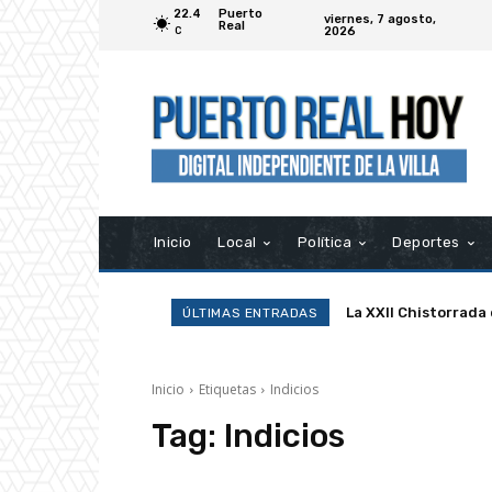
22.4
Puerto
viernes, 7 agosto,
Real
2026
C
Inicio
Local
Política
Deportes
La XXII Chistorrada
ÚLTIMAS ENTRADAS
Inicio
Etiquetas
Indicios
Tag:
Indicios