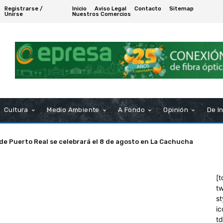
Registrarse /
Inicio
Aviso Legal
Contacto
Sitemap
Unirse
Nuestros Comercios
Cultura
Medio Ambiente
A Fondo
Opinión
De I
 de Puerto Real se celebrará el 8 de agosto en La Cachucha
[t
tw
st
ic
t