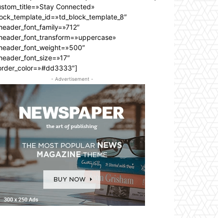
ustom_title=»Stay Connected»
lock_template_id=»td_block_template_8″
header_font_family=»712″
_header_font_transform=»uppercase»
_header_font_weight=»500″
header_font_size=»17″
order_color=»#dd3333″]
- Advertisement -