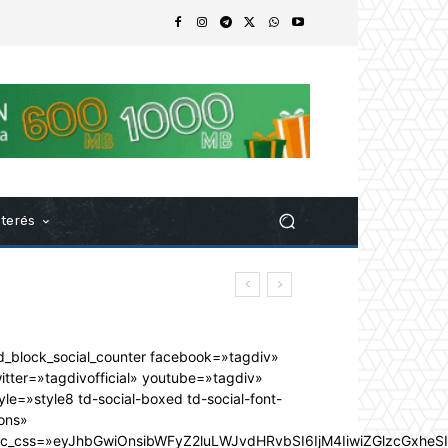
nterés
d_block_social_counter facebook=»tagdiv»
itter=»tagdivofficial» youtube=»tagdiv»
yle=»style8 td-social-boxed td-social-font-
ons»
dc_css=»eyJhbGwiOnsibWFyZ2luLWJvdHRvbSI6IjM4IiwiZGlzcGxhe