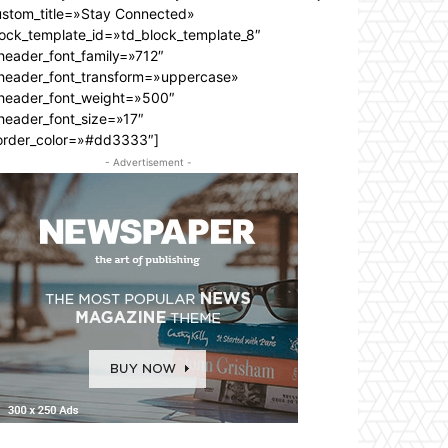
ustom_title=»Stay Connected»
lock_template_id=»td_block_template_8″
header_font_family=»712″
_header_font_transform=»uppercase»
_header_font_weight=»500″
header_font_size=»17″
order_color=»#dd3333″]
- Advertisement -