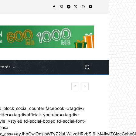
nterés
d_block_social_counter facebook=»tagdiv»
itter=»tagdivofficial» youtube=»tagdiv»
yle=»style8 td-social-boxed td-social-font-
ons»
dc_css=»eyJhbGwiOnsibWFyZ2luLWJvdHRvbSI6IjM4IiwiZGlzcGxhe