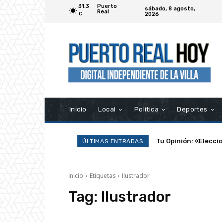
31.3
Puerto
sábado, 8 agosto,
Real
2026
C
Inicio
Local
Política
Deportes
Tu Opinión: «Elecci
ÚLTIMAS ENTRADAS
Inicio
Etiquetas
Ilustrador
Tag:
Ilustrador