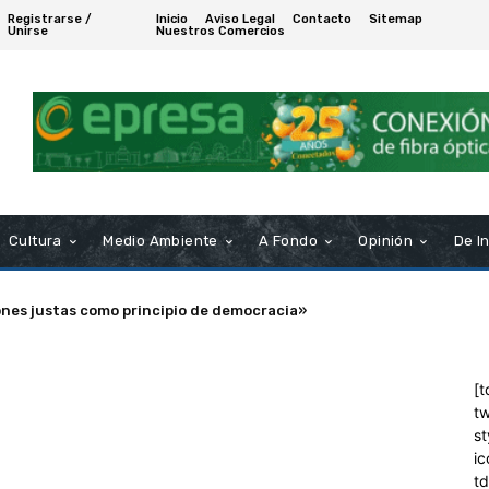
Registrarse /
Inicio
Aviso Legal
Contacto
Sitemap
Unirse
Nuestros Comercios
Cultura
Medio Ambiente
A Fondo
Opinión
De I
ones justas como principio de democracia»
[t
tw
st
ic
t