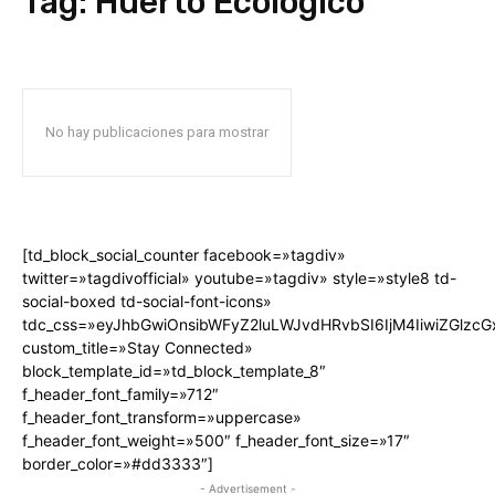
Tag:
Huerto Ecológico
No hay publicaciones para mostrar
[td_block_social_counter facebook=»tagdiv»
twitter=»tagdivofficial» youtube=»tagdiv» style=»style8 td-
social-boxed td-social-font-icons»
tdc_css=»eyJhbGwiOnsibWFyZ2luLWJvdHRvbSI6IjM4IiwiZGlz
custom_title=»Stay Connected»
block_template_id=»td_block_template_8″
f_header_font_family=»712″
f_header_font_transform=»uppercase»
f_header_font_weight=»500″ f_header_font_size=»17″
border_color=»#dd3333″]
- Advertisement -