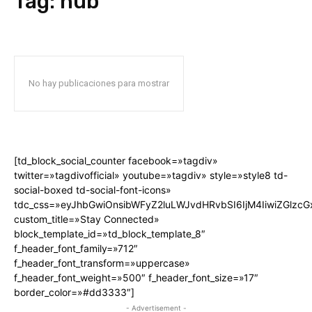
Tag:
hub
No hay publicaciones para mostrar
[td_block_social_counter facebook=»tagdiv»
twitter=»tagdivofficial» youtube=»tagdiv» style=»style8 td-
social-boxed td-social-font-icons»
tdc_css=»eyJhbGwiOnsibWFyZ2luLWJvdHRvbSI6IjM4IiwiZGlz
custom_title=»Stay Connected»
block_template_id=»td_block_template_8″
f_header_font_family=»712″
f_header_font_transform=»uppercase»
f_header_font_weight=»500″ f_header_font_size=»17″
border_color=»#dd3333″]
- Advertisement -