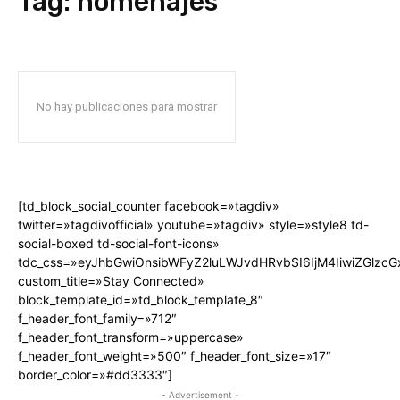
Tag:
homenajes
No hay publicaciones para mostrar
[td_block_social_counter facebook=»tagdiv»
twitter=»tagdivofficial» youtube=»tagdiv» style=»style8 td-
social-boxed td-social-font-icons»
tdc_css=»eyJhbGwiOnsibWFyZ2luLWJvdHRvbSI6IjM4IiwiZGlz
custom_title=»Stay Connected»
block_template_id=»td_block_template_8″
f_header_font_family=»712″
f_header_font_transform=»uppercase»
f_header_font_weight=»500″ f_header_font_size=»17″
border_color=»#dd3333″]
- Advertisement -