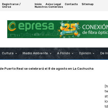
Registrarse /
Inicio
Aviso Legal
Contacto
Sitemap
Unirse
Nuestros Comercios
Cultura
Medio Ambiente
A Fondo
Opinión
De I
 de Puerto Real se celebrará el 8 de agosto en La Cachucha
[t
tw
st
ic
t