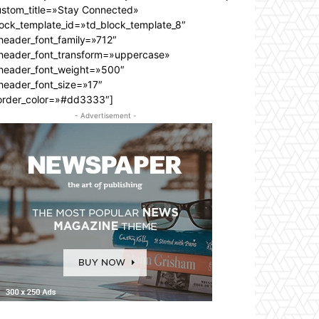
ustom_title=»Stay Connected»
lock_template_id=»td_block_template_8″
header_font_family=»712″
_header_font_transform=»uppercase»
_header_font_weight=»500″
header_font_size=»17″
order_color=»#dd3333″]
- Advertisement -