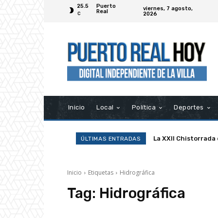
25.5
Puerto
viernes, 7 agosto,
Real
2026
C
Inicio
Local
Política
Deportes
La XXII Chistorrada
ÚLTIMAS ENTRADAS
Inicio
Etiquetas
Hidrográfica
Tag:
Hidrográfica