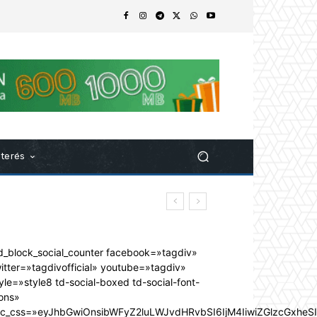
nterés
d_block_social_counter facebook=»tagdiv»
itter=»tagdivofficial» youtube=»tagdiv»
yle=»style8 td-social-boxed td-social-font-
ons»
dc_css=»eyJhbGwiOnsibWFyZ2luLWJvdHRvbSI6IjM4IiwiZGlzcGxhe