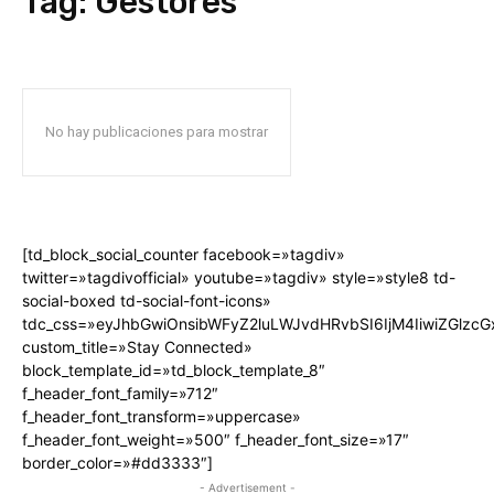
Tag:
Gestores
No hay publicaciones para mostrar
[td_block_social_counter facebook=»tagdiv»
twitter=»tagdivofficial» youtube=»tagdiv» style=»style8 td-
social-boxed td-social-font-icons»
tdc_css=»eyJhbGwiOnsibWFyZ2luLWJvdHRvbSI6IjM4IiwiZGlz
custom_title=»Stay Connected»
block_template_id=»td_block_template_8″
f_header_font_family=»712″
f_header_font_transform=»uppercase»
f_header_font_weight=»500″ f_header_font_size=»17″
border_color=»#dd3333″]
- Advertisement -