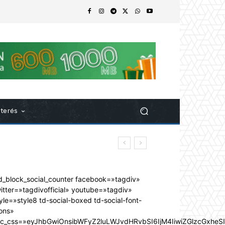
nterés
d_block_social_counter facebook=»tagdiv»
itter=»tagdivofficial» youtube=»tagdiv»
yle=»style8 td-social-boxed td-social-font-
ons»
dc_css=»eyJhbGwiOnsibWFyZ2luLWJvdHRvbSI6IjM4IiwiZGlzcGxhe