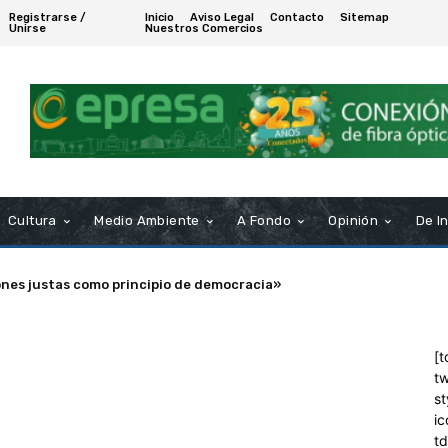
Registrarse /
Inicio
Aviso Legal
Contacto
Sitemap
Unirse
Nuestros Comercios
Cultura
Medio Ambiente
A Fondo
Opinión
De I
ones justas como principio de democracia»
[t
tw
st
ic
t