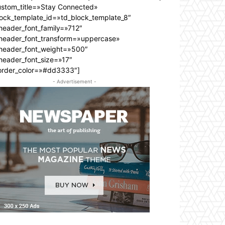
ustom_title=»Stay Connected»
lock_template_id=»td_block_template_8″
header_font_family=»712″
_header_font_transform=»uppercase»
_header_font_weight=»500″
header_font_size=»17″
order_color=»#dd3333″]
- Advertisement -