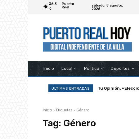
36.3
Puerto
sábado, 8 agosto,
Real
2026
C
Inicio
Local
Política
Deportes
Tu Opinión: «Elecci
ÚLTIMAS ENTRADAS
Inicio
Etiquetas
Género
Tag:
Género