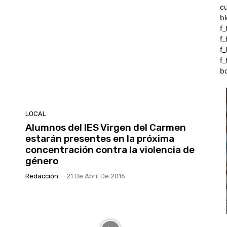
c
b
f_
f
f
f_
b
LOCAL
Alumnos del IES Virgen del Carmen
estarán presentes en la próxima
concentración contra la violencia de
género
Redacción
-
21 De Abril De 2016