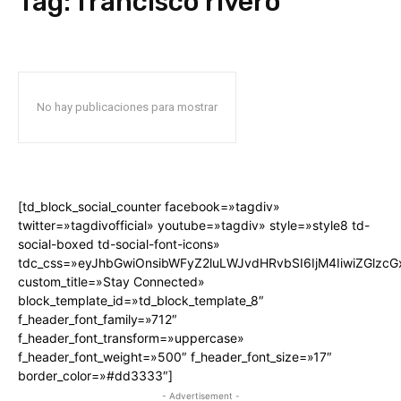
Tag:
francisco rivero
No hay publicaciones para mostrar
[td_block_social_counter facebook=»tagdiv»
twitter=»tagdivofficial» youtube=»tagdiv» style=»style8 td-
social-boxed td-social-font-icons»
tdc_css=»eyJhbGwiOnsibWFyZ2luLWJvdHRvbSI6IjM4IiwiZGlz
custom_title=»Stay Connected»
block_template_id=»td_block_template_8″
f_header_font_family=»712″
f_header_font_transform=»uppercase»
f_header_font_weight=»500″ f_header_font_size=»17″
border_color=»#dd3333″]
- Advertisement -