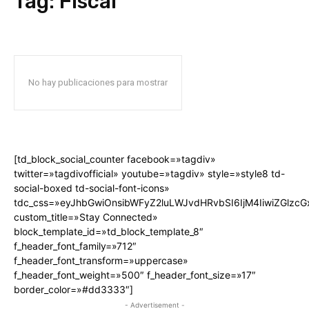
Tag:
Fiscal
No hay publicaciones para mostrar
[td_block_social_counter facebook=»tagdiv»
twitter=»tagdivofficial» youtube=»tagdiv» style=»style8 td-
social-boxed td-social-font-icons»
tdc_css=»eyJhbGwiOnsibWFyZ2luLWJvdHRvbSI6IjM4IiwiZGlz
custom_title=»Stay Connected»
block_template_id=»td_block_template_8″
f_header_font_family=»712″
f_header_font_transform=»uppercase»
f_header_font_weight=»500″ f_header_font_size=»17″
border_color=»#dd3333″]
- Advertisement -