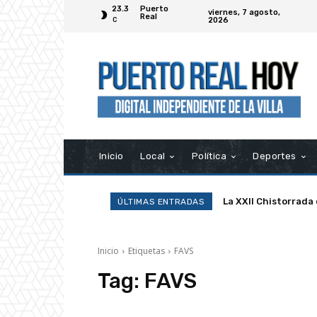
23.3
Puerto
viernes, 7 agosto,
Real
2026
C
Inicio
Local
Política
Deportes
La XXII Chistorrada
ÚLTIMAS ENTRADAS
Inicio
Etiquetas
FAVS
Tag:
FAVS