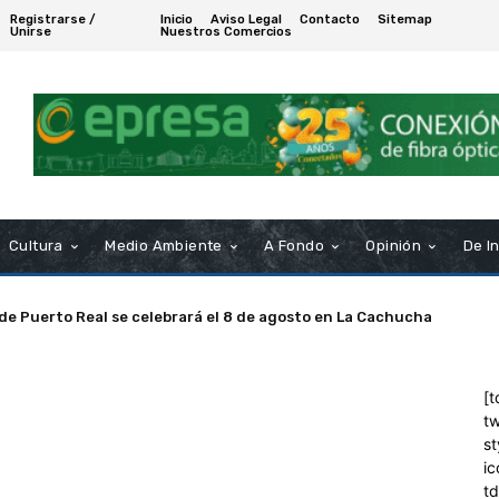
Registrarse /
Inicio
Aviso Legal
Contacto
Sitemap
Unirse
Nuestros Comercios
Cultura
Medio Ambiente
A Fondo
Opinión
De I
 de Puerto Real se celebrará el 8 de agosto en La Cachucha
[t
tw
st
ic
t