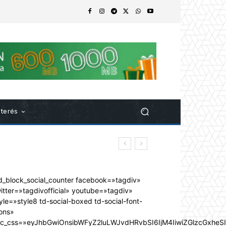
nterés
d_block_social_counter facebook=»tagdiv»
itter=»tagdivofficial» youtube=»tagdiv»
yle=»style8 td-social-boxed td-social-font-
ons»
dc_css=»eyJhbGwiOnsibWFyZ2luLWJvdHRvbSI6IjM4IiwiZGlzcGxhe