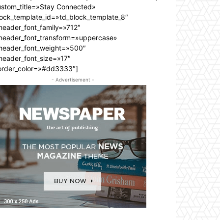
ustom_title=»Stay Connected»
lock_template_id=»td_block_template_8″
header_font_family=»712″
_header_font_transform=»uppercase»
_header_font_weight=»500″
header_font_size=»17″
order_color=»#dd3333″]
- Advertisement -