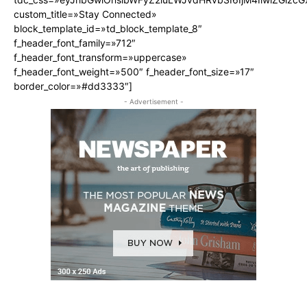
custom_title=»Stay Connected»
block_template_id=»td_block_template_8″
f_header_font_family=»712″
f_header_font_transform=»uppercase»
f_header_font_weight=»500″ f_header_font_size=»17″
border_color=»#dd3333″]
- Advertisement -