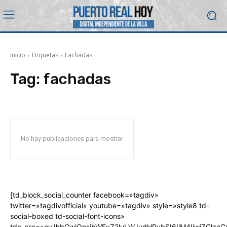
Inicio
Etiquetas
Fachadas
Tag:
fachadas
No hay publicaciones para mostrar
[td_block_social_counter facebook=»tagdiv»
twitter=»tagdivofficial» youtube=»tagdiv» style=»style8 td-
social-boxed td-social-font-icons»
tdc_css=»eyJhbGwiOnsibWFyZ2luLWJvdHRvbSI6IjM4IiwiZGlz