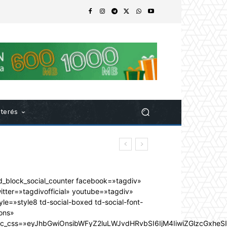
nterés
d_block_social_counter facebook=»tagdiv»
itter=»tagdivofficial» youtube=»tagdiv»
yle=»style8 td-social-boxed td-social-font-
ons»
dc_css=»eyJhbGwiOnsibWFyZ2luLWJvdHRvbSI6IjM4IiwiZGlzcGxhe