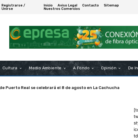
Registrarse /
Inicio
Aviso Legal
Contacto
Sitemap
Unirse
Nuestros Comercios
Cultura
Medio Ambiente
A Fondo
Opinión
De I
 de Puerto Real se celebrará el 8 de agosto en La Cachucha
[t
tw
st
ic
t