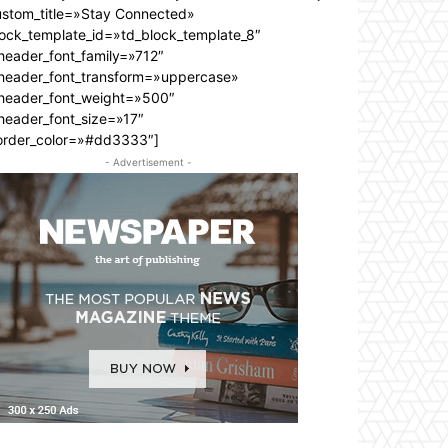
ustom_title=»Stay Connected»
lock_template_id=»td_block_template_8″
header_font_family=»712″
_header_font_transform=»uppercase»
_header_font_weight=»500″
header_font_size=»17″
order_color=»#dd3333″]
- Advertisement -