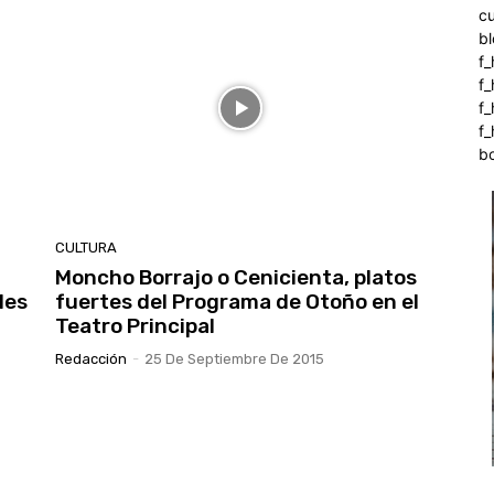
c
b
f_
f
f
f_
b
CULTURA
Moncho Borrajo o Cenicienta, platos
les
fuertes del Programa de Otoño en el
Teatro Principal
Redacción
-
25 De Septiembre De 2015