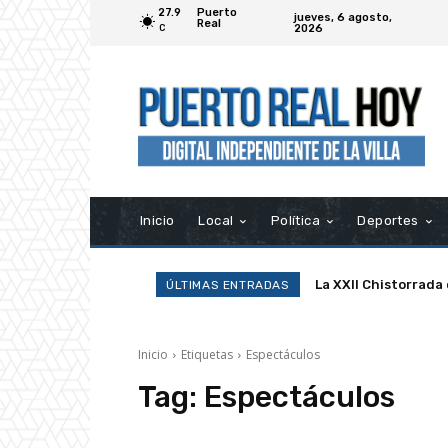
27.9
Puerto
jueves, 6 agosto,
Real
2026
C
Inicio
Local
Política
Deportes
La XXII Chistorrada
ÚLTIMAS ENTRADAS
Inicio
Etiquetas
Espectáculos
Tag:
Espectáculos