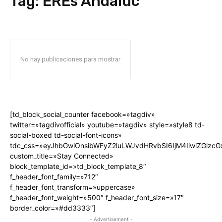
Tag:
EREs Andaluc
No hay publicaciones para mostrar
[td_block_social_counter facebook=»tagdiv»
twitter=»tagdivofficial» youtube=»tagdiv» style=»style8 td-
social-boxed td-social-font-icons»
tdc_css=»eyJhbGwiOnsibWFyZ2luLWJvdHRvbSI6IjM4IiwiZGlz
custom_title=»Stay Connected»
block_template_id=»td_block_template_8″
f_header_font_family=»712″
f_header_font_transform=»uppercase»
f_header_font_weight=»500″ f_header_font_size=»17″
border_color=»#dd3333″]
- Advertisement -