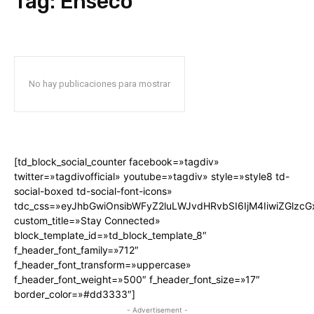
Tag:
Enseco
No hay publicaciones para mostrar
[td_block_social_counter facebook=»tagdiv»
twitter=»tagdivofficial» youtube=»tagdiv» style=»style8 td-
social-boxed td-social-font-icons»
tdc_css=»eyJhbGwiOnsibWFyZ2luLWJvdHRvbSI6IjM4IiwiZGlz
custom_title=»Stay Connected»
block_template_id=»td_block_template_8″
f_header_font_family=»712″
f_header_font_transform=»uppercase»
f_header_font_weight=»500″ f_header_font_size=»17″
border_color=»#dd3333″]
- Advertisement -