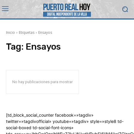
Inicio
Etiquetas
Ensayos
Tag:
Ensayos
No hay publicaciones para mostrar
[td_block_social_counter facebook=»tagdiv»
twitter=»tagdivofficial» youtube=»tagdiv» style=»style8 td-
social-boxed td-social-font-icons»
tdc_css=»eyJhbGwiOnsibWFyZ2luLWJvdHRvbSI6IjM4IiwiZGlz