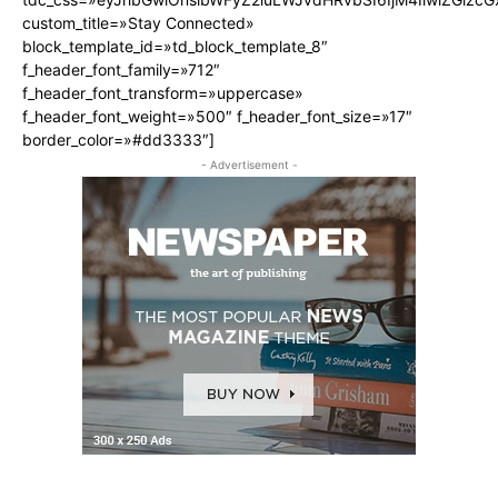
custom_title=»Stay Connected»
block_template_id=»td_block_template_8″
f_header_font_family=»712″
f_header_font_transform=»uppercase»
f_header_font_weight=»500″ f_header_font_size=»17″
border_color=»#dd3333″]
- Advertisement -