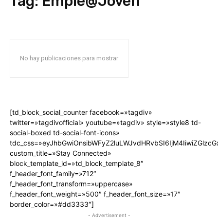
Tag:
Emple@Joven
No hay publicaciones para mostrar
[td_block_social_counter facebook=»tagdiv»
twitter=»tagdivofficial» youtube=»tagdiv» style=»style8 td-
social-boxed td-social-font-icons»
tdc_css=»eyJhbGwiOnsibWFyZ2luLWJvdHRvbSI6IjM4IiwiZGlz
custom_title=»Stay Connected»
block_template_id=»td_block_template_8″
f_header_font_family=»712″
f_header_font_transform=»uppercase»
f_header_font_weight=»500″ f_header_font_size=»17″
border_color=»#dd3333″]
- Advertisement -